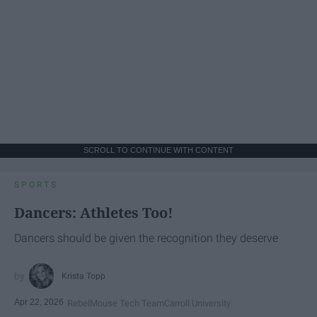
SCROLL TO CONTINUE WITH CONTENT
SPORTS
Dancers: Athletes Too!
Dancers should be given the recognition they deserve
Krista Topp
Apr 22, 2026
RebelMouse Tech Team
Carroll University