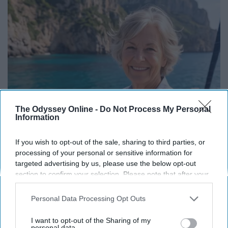
The Odyssey Online -
Do Not Process My Personal
Information
If you wish to opt-out of the sale, sharing to third parties, or
12 Things to Cut When Living on Retirement
processing of your personal or sensitive information for
(Most Retirees Miss #8)
targeted advertising by us, please use the below opt-out
Greensprout
section to confirm your selection. Please note that after your
opt-out request is processed you may continue seeing
interest-based ads based on personal information utilized by
Personal Data Processing Opt Outs
us or personal information disclosed to third parties prior to
your opt-out. You may separately opt-out of the further
I want to opt-out of the Sharing of my
disclosure of your personal information by third parties on the
personal data.