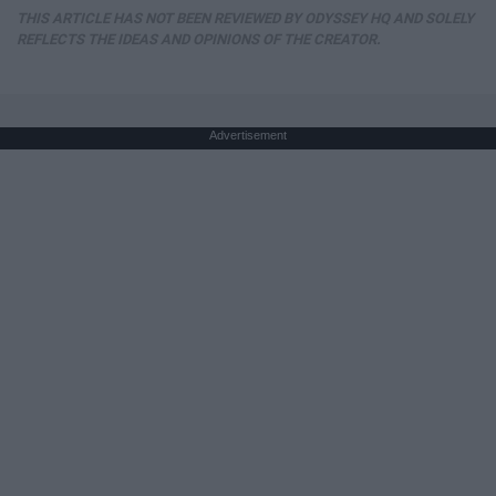
THIS ARTICLE HAS NOT BEEN REVIEWED BY ODYSSEY HQ AND SOLELY
REFLECTS THE IDEAS AND OPINIONS OF THE CREATOR.
Advertisement