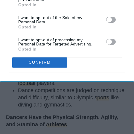
Opted In
StableDiffusion
IAB’s list of downstream participants. This information may
also be disclosed by us to third parties on the
IAB’s List of
I want to opt-out of the Sale of my
Downstream Participants
that may further disclose it to other
Key Takeaways
Personal Data.
third parties.
Opted In
Dancers meet the Merriam-Webster definition
of "athlete," which requires physical strength,
I want to opt-out of processing my
Personal Data for Targeted Advertising.
agility, and stamina — all three of which
Opted In
dance demands.
Professional dancers train 5 to 6 days per
CONFIRM
week, with up to 6 hours of rehearsal per day
— a schedule comparable to professional
football
players.
Dance competitions are judged on technique
and difficulty, similar to Olympic
sports
like
diving and gymnastics.
Dancers Have the Physical Strength, Agility,
and Stamina of
Athletes